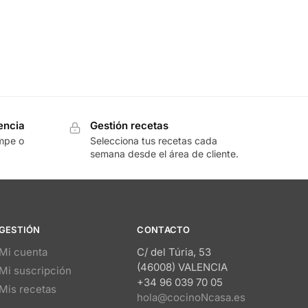
encia
Gestión recetas
umpe o
Selecciona tus recetas cada
semana desde el área de cliente.
GESTIÓN
CONTACTO
Mi cuenta
C/ del Túria, 53
(46008) VALENCIA
Mi suscripción
+34 96 039 70 05
Mis recetas
hola@cocinoNcasa.es