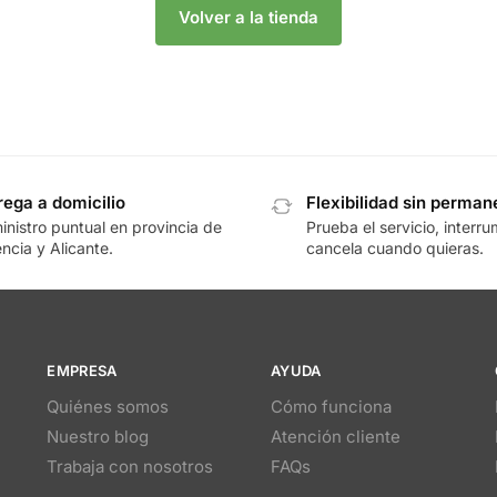
Volver a la tienda
rega a domicilio
Flexibilidad sin perman
inistro puntual en provincia de
Prueba el servicio, interr
ncia y Alicante.
cancela cuando quieras.
EMPRESA
AYUDA
Quiénes somos
Cómo funciona
Nuestro blog
Atención cliente
Trabaja con nosotros
FAQs